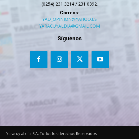
(0254) 231 3214 / 231 0392.
Correos:
YAD_OPINION@YAHOO.ES
YARACUYALDIA@GMAIL.COM
Síguenos
Yaracuy al día, S.A. Todos los derechos Reservados