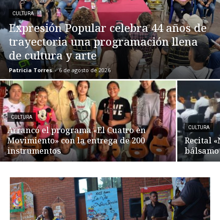
CULTURA
Expresión Popular celebra 44 años de
trayectoria una programación llena
de cultura y arte
Patricia Torres
-
6 de agosto de 2026
CULTURA
Arrancó el programa «El Cuatro en
CULTURA
Movimiento» con la entrega de 200
Recital 
instrumentos
bálsamo 