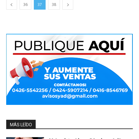
36
37
38
MÁS LEÍDO