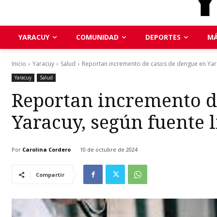
YARACUY
COMUNIDAD
DEPORTES
MÁ
Inicio
Yaracuy
Salud
Reportan incremento de casos de dengue en Yarac
Yaracuy
Salud
Reportan incremento d
Yaracuy, según fuente l
Por
Carolina Cordero
10 de octubre de 2024
Compartir