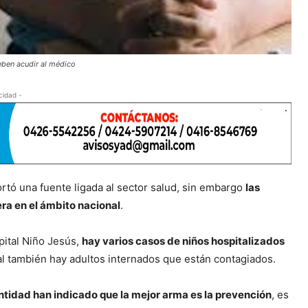
eben acudir al médico
cidad -
rtó una fuente ligada al sector salud, sin embargo
las
era en el ámbito nacional
.
spital Niño Jesús,
hay varios casos de niños hospitalizados
ral también hay adultos internados que están contagiados.
entidad han indicado que la mejor arma es la prevención
, es