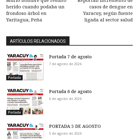
Murió hombre que resultó
Reportan incremento de
herido cuando podaba un
casos de dengue en
frondoso árbol en
Yaracuy, según fuente
Yaritagua, Peña
ligada al sector salud
ARTÍCULOS RELACIONADOS
Portada 7 de agosto
7 de agosto de 2026
Portada
Portada 6 de agosto
6 de agosto de 2026
Portada
PORTADA 5 DE AGOSTO
5 de agosto de 2026