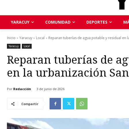
YARACUY
COMUNIDAD
DEPORTES
MÁ
Inicio
Yaracuy
Local
Reparan tuberías de agua potable y residual en la
Yaracuy
Local
Reparan tuberías de ag
en la urbanización San
Por
Redacción
3 de junio de 2026
Compartir