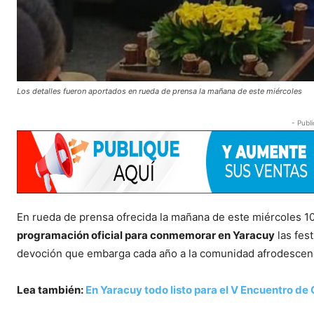
Los detalles fueron aportados en rueda de prensa la mañana de este miércoles
- Publi
En rueda de prensa ofrecida la mañana de este miércoles 10
programación oficial para conmemorar en Yaracuy
las fes
devoción que embarga cada año a la comunidad afrodescen
Lea también:
En Yaracuy todo listo para el V Encuentro de