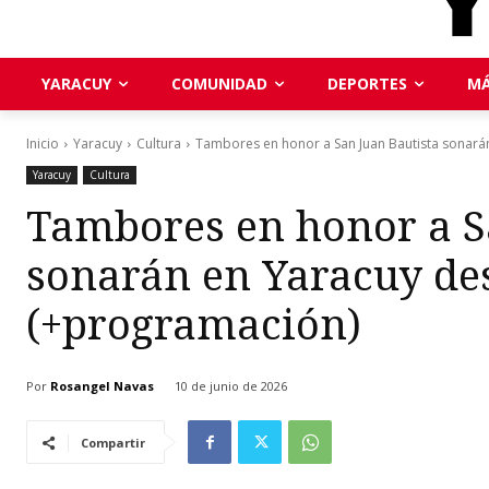
YARACUY
COMUNIDAD
DEPORTES
MÁ
Inicio
Yaracuy
Cultura
Tambores en honor a San Juan Bautista sonarán
Yaracuy
Cultura
Tambores en honor a S
sonarán en Yaracuy des
(+programación)
Por
Rosangel Navas
10 de junio de 2026
Compartir