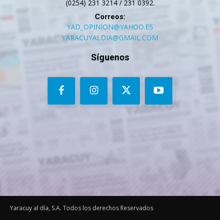
(0254) 231 3214 / 231 0392.
Correos:
YAD_OPINION@YAHOO.ES
YARACUYALDIA@GMAIL.COM
Síguenos
Yaracuy al día, S.A. Todos los derechos Reservados