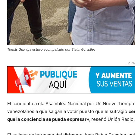
Tomás Guanipa estuvo acompañado por Stalin González
- Publi
El candidato a ola Asamblea Nacional por Un Nuevo Tiemp
venezolanos a que salgan a votar puesto que el sufragio
«e
que la conciencia se pueda expresar»,
reseñó Unión Radio.
El zuliano es hermano del dirigente Juan Pablo Guanipa, qu