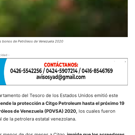
os bonos de Petróleos de Venezuela 2020
cidad -
partamento del Tesoro de los Estados Unidos emitió este
iende la protección a Citgo Petroleum hasta el próximo 19
etróleos de Venezuela (PDVSA) 2020,
los cuales fueron
l de la petrolera estatal venezolana.
or menos de dos meses a Citgo,
impide que los acreedores