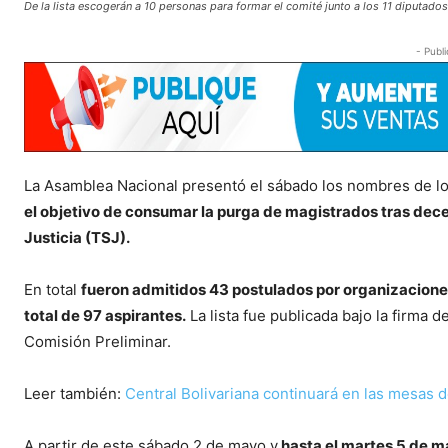
De la lista escogerán a 10 personas para formar el comité junto a los 11 diputad
- Publi
La Asamblea Nacional presentó el sábado los nombres de lo
el objetivo de consumar la purga de magistrados tras dece
Justicia (TSJ).
En total
fueron admitidos 43 postulados por organizaciones d
total de 97 aspirantes.
La lista fue publicada bajo la firma 
Comisión Preliminar.
Leer también:
Central Bolivariana continuará en las mesas 
A partir de este sábado 2 de mayo y
hasta el martes 5 de m