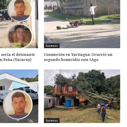
Sucesos
 sería el detonante
Conmoción en Yaritagua: Ocurrió un
en Peña (Yaracuy)
segundo homicidio este 5Ago
Sucesos