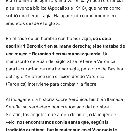
Este nombre designa a Santa Verónica y hace referencia
a su leyenda bíblica (Apocalipsis 19:16), que narra cómo
sufrió una hemorragia. Ha aparecido comúnmente en
amuletos desde el siglo X.
En el caso de un hombre con hemorragia,
se debía
escribir † Beronix † en su mano derecha; si se trataba de
una mujer, † Beronica † en su mano izquierda.
Un
manuscrito de Ruán del siglo XI se refiere a Verónica
para la curación de una hemorragia, pero otro de Basilea
del siglo XV ofrece una oración donde Verónica
(Feronica) interviene para combatir la fiebre.
Al indagar en la historia sobre Verónica, también llamada
Serafia, su verdadero nombre tomado del nombre
Serafín, los ángeles que arden de amor, o la mujer de
velo,
nos encontramos con la santa que, según la
tradición cristiana, fue la mujer que en el Viacrucis le