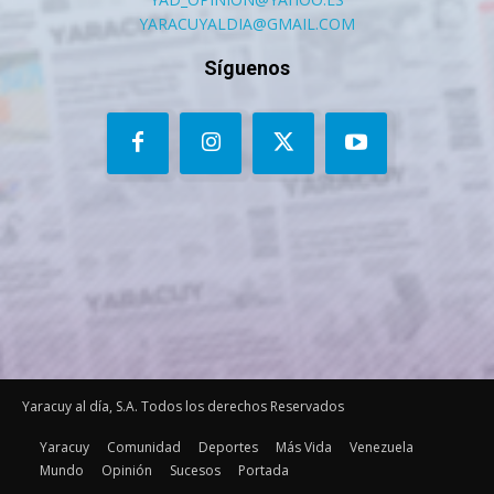
YARACUYALDIA@GMAIL.COM
Síguenos
Yaracuy al día, S.A. Todos los derechos Reservados
Yaracuy
Comunidad
Deportes
Más Vida
Venezuela
Mundo
Opinión
Sucesos
Portada