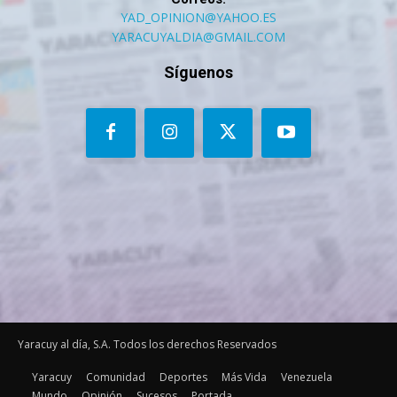
YAD_OPINION@YAHOO.ES
YARACUYALDIA@GMAIL.COM
Síguenos
Yaracuy al día, S.A. Todos los derechos Reservados
Yaracuy
Comunidad
Deportes
Más Vida
Venezuela
Mundo
Opinión
Sucesos
Portada