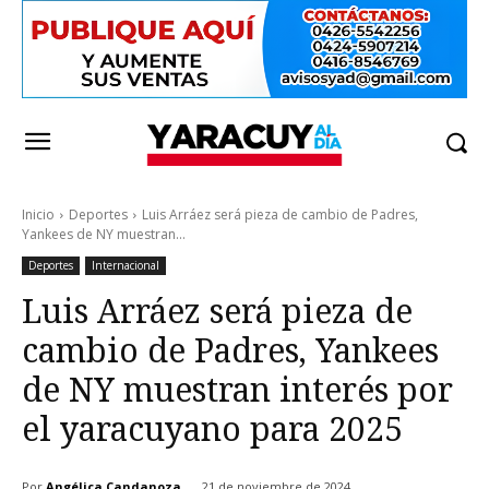
Inicio
Deportes
Luis Arráez será pieza de cambio de Padres,
Yankees de NY muestran...
Deportes
Internacional
Luis Arráez será pieza de
cambio de Padres, Yankees
de NY muestran interés por
el yaracuyano para 2025
Por
Angélica Candanoza
21 de noviembre de 2024