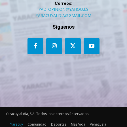
Correos:
YAD_OPINION@YAHOO.ES
YARACUYALDIA@GMAIL.COM
Síguenos
Yaracuy al día, S.A. Todos los derechos Reservados
Yaracuy
Comunidad
Deportes
Más Vida
Venezuela