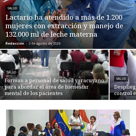
SALUD
Lactario ha atendido a más de 1.200
mujeres con extracción y manejo de
132.000 ml de leche materna
Redacción
-
5 de agosto de 2026
SALUD
Forman a personal de salud yaracuyano
SALUD
para abordar el área de bienestar
Desplieg
mental de los pacientes
control 