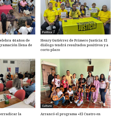
Política
elebra 44 años de
Henry Gutiérrez de Primero Justicia: El
gramación llena de
diálogo tendrá resultados positivos y a
corto plazo
Cultura
 erradicar la
Arrancó el programa «El Cuatro en