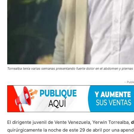
Torrealba tenía varias semanas presentando fuerte dolor en el abdomen y piernas
- Publi
El dirigente juvenil de Vente Venezuela, Yerwin Torrealba,
d
quirúrgicamente la noche de este 29 de abril por una apendi