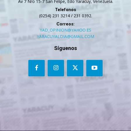
Av 7 Nro 15-7 San Felipe, Edo Yaracuy, Venezuela.
Telefonos
(0254) 231 3214 / 231 0392.
Correos:
YAD_OPINION@YAHOO.ES
YARACUYALDIA@GMAIL.COM
Síguenos