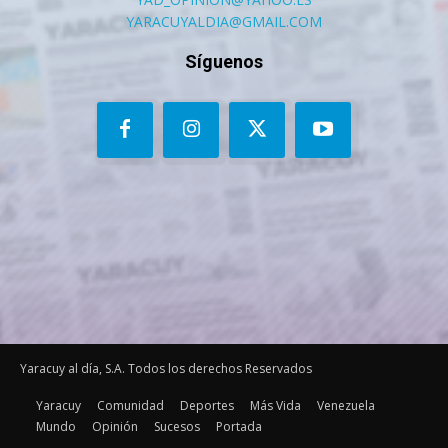
YARACUYALDIA@GMAIL.COM
Síguenos
Yaracuy al día, S.A. Todos los derechos Reservados
Yaracuy
Comunidad
Deportes
Más Vida
Venezuela
Mundo
Opinión
Sucesos
Portada