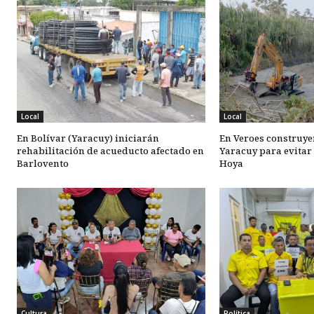
Local
Local
En Bolívar (Yaracuy) iniciarán
En Veroes construyen
rehabilitación de acueducto afectado en
Yaracuy para evitar
Barlovento
Hoya
Cultura
Política