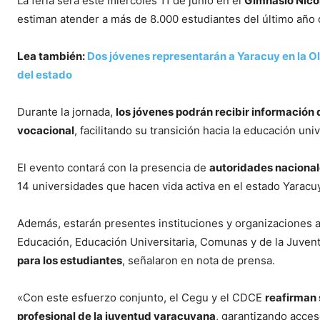
La feria será este miércoles 11 de junio en el
Gimnasio Nicol
estiman atender a más de 8.000 estudiantes del último año 
Lea también:
Dos jóvenes representarán a Yaracuy en la O
del estado
Durante la jornada,
los jóvenes podrán recibir información
vocacional
, facilitando su transición hacia la educación univ
El evento contará con la presencia de
autoridades nacional
14 universidades que hacen vida activa en el estado Yaracuy
Además, estarán presentes instituciones y organizaciones ad
Educación, Educación Universitaria, Comunas y de la Juven
para los estudiantes
, señalaron en nota de prensa.
«Con este esfuerzo conjunto, el Cegu y el CDCE
reafirman 
profesional de la juventud yaracuyana
, garantizando acces