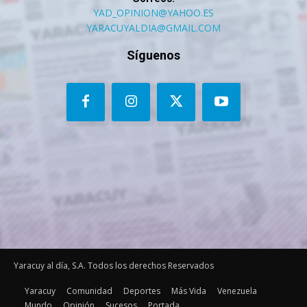
YAD_OPINION@YAHOO.ES
YARACUYALDIA@GMAIL.COM
Síguenos
Yaracuy al día, S.A. Todos los derechos Reservados
Yaracuy
Comunidad
Deportes
Más Vida
Venezuela
Mundo
Opinión
Sucesos
Portada