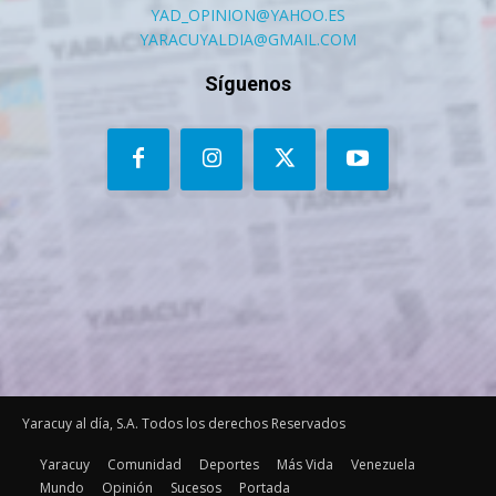
YAD_OPINION@YAHOO.ES
YARACUYALDIA@GMAIL.COM
Síguenos
Yaracuy al día, S.A. Todos los derechos Reservados
Yaracuy
Comunidad
Deportes
Más Vida
Venezuela
Mundo
Opinión
Sucesos
Portada