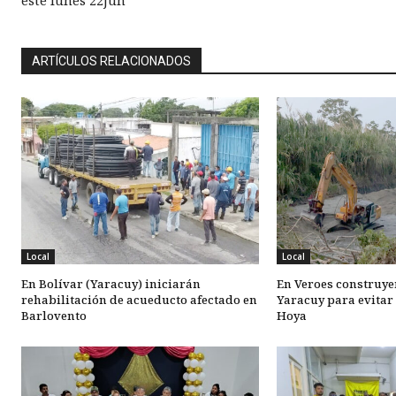
este lunes 22jun
ARTÍCULOS RELACIONADOS
Local
Local
En Bolívar (Yaracuy) iniciarán
En Veroes construyen
rehabilitación de acueducto afectado en
Yaracuy para evitar
Barlovento
Hoya