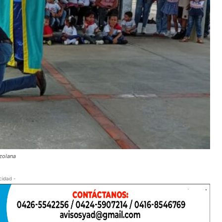
ezolana
cidad -