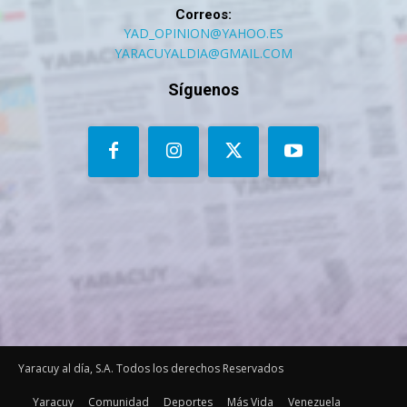
Correos:
YAD_OPINION@YAHOO.ES
YARACUYALDIA@GMAIL.COM
Síguenos
Yaracuy al día, S.A. Todos los derechos Reservados
Yaracuy
Comunidad
Deportes
Más Vida
Venezuela