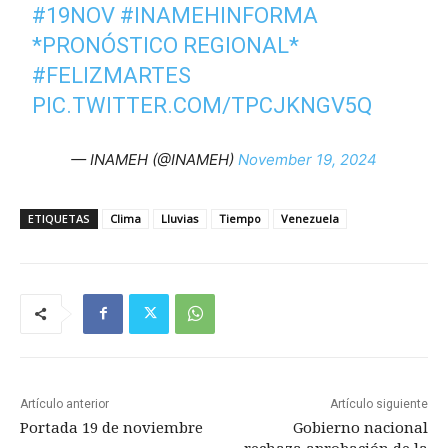
#19NOV
#INAMEHINFORMA
*PRONÓSTICO REGIONAL*
#FELIZMARTES
PIC.TWITTER.COM/TPCJKNGV5Q
— INAMEH (@INAMEH)
November 19, 2024
ETIQUETAS
Clima
Lluvias
Tiempo
Venezuela
Artículo anterior
Artículo siguiente
Portada 19 de noviembre
Gobierno nacional
rechaza aprobación de la