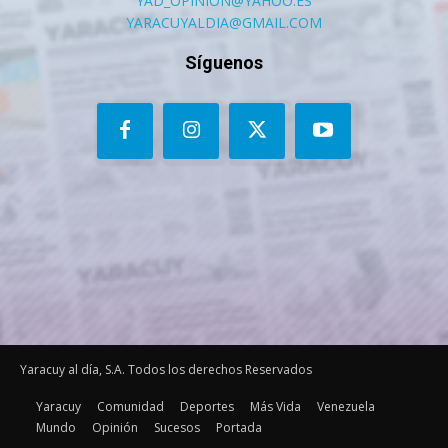
YAD_OPINION@YAHOO.ES
YARACUYALDIA@GMAIL.COM
Síguenos
Yaracuy al día, S.A. Todos los derechos Reservados
Yaracuy
Comunidad
Deportes
Más Vida
Venezuela
Mundo
Opinión
Sucesos
Portada