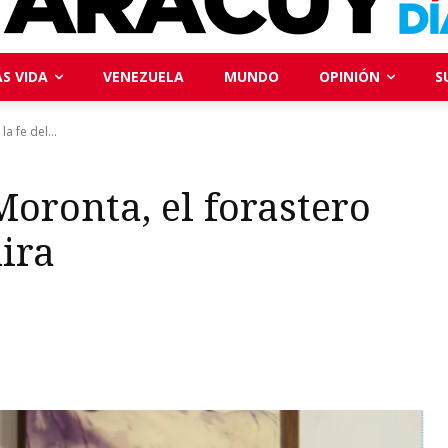
S VIDA
VENEZUELA
MUNDO
OPINIÓN
S
a fe del...
Moronta, el forastero
hira