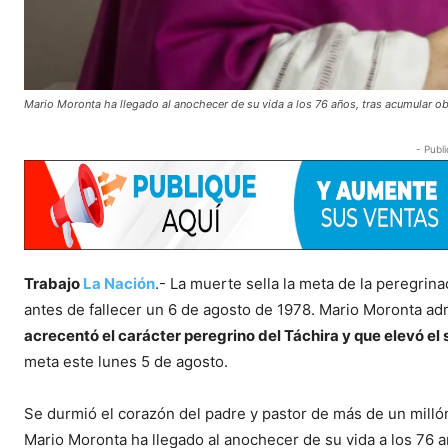
Mario Moronta ha llegado al anochecer de su vida a los 76 años, tras acumular ob
- Publi
Trabajo
La Nación
.- La muerte sella la meta de la peregrina
antes de fallecer un 6 de agosto de 1978. Mario Moronta adm
acrecentó el carácter peregrino del Táchira y que elevó el
meta este lunes 5 de agosto.
Se durmió el corazón del padre y pastor de más de un millón
Mario Moronta ha llegado al anochecer de su vida a los 76 a