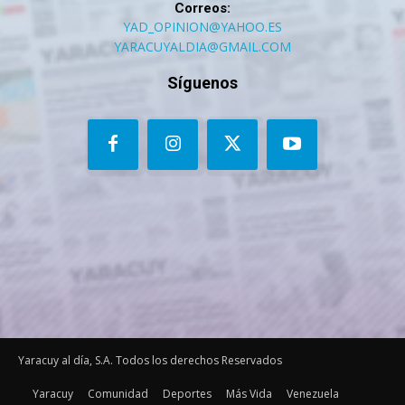
Correos:
YAD_OPINION@YAHOO.ES
YARACUYALDIA@GMAIL.COM
Síguenos
Yaracuy al día, S.A. Todos los derechos Reservados
Yaracuy
Comunidad
Deportes
Más Vida
Venezuela