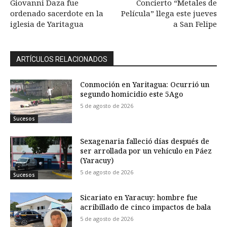
Giovanni Daza fue
Concierto “Metales de
ordenado sacerdote en la
Película” llega este jueves
iglesia de Yaritagua
a San Felipe
ARTÍCULOS RELACIONADOS
Conmoción en Yaritagua: Ocurrió un
segundo homicidio este 5Ago
5 de agosto de 2026
Sucesos
Sexagenaria falleció días después de
ser arrollada por un vehículo en Páez
(Yaracuy)
5 de agosto de 2026
Sucesos
Sicariato en Yaracuy: hombre fue
acribillado de cinco impactos de bala
5 de agosto de 2026