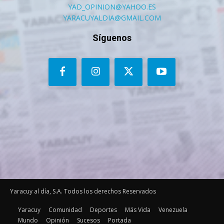
YAD_OPINION@YAHOO.ES
YARACUYALDIA@GMAIL.COM
Síguenos
Yaracuy al día, S.A. Todos los derechos Reservados
Yaracuy
Comunidad
Deportes
Más Vida
Venezuela
Mundo
Opinión
Sucesos
Portada