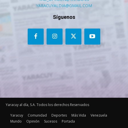
YARACUYALDIA@GMAIL.COM
Síguenos
Yaracuy al día, S.A. Todos los derechos Reservados
Yaracuy
Comunidad
Deportes
Más Vida
Venezuela
Mundo
Opinión
Sucesos
Portada