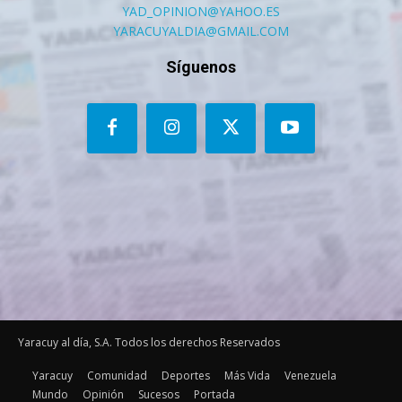
YAD_OPINION@YAHOO.ES
YARACUYALDIA@GMAIL.COM
Síguenos
Yaracuy al día, S.A. Todos los derechos Reservados
Yaracuy
Comunidad
Deportes
Más Vida
Venezuela
Mundo
Opinión
Sucesos
Portada