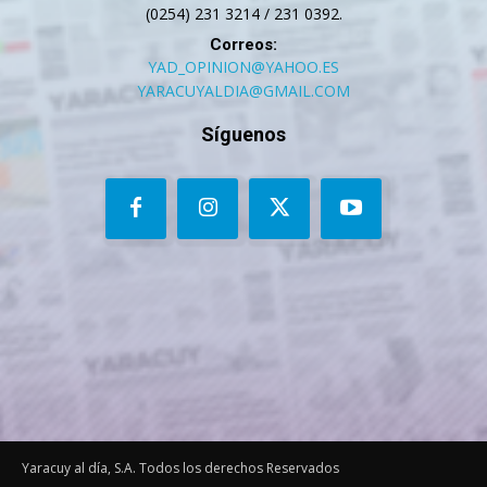
(0254) 231 3214 / 231 0392.
Correos:
YAD_OPINION@YAHOO.ES
YARACUYALDIA@GMAIL.COM
Síguenos
Yaracuy al día, S.A. Todos los derechos Reservados