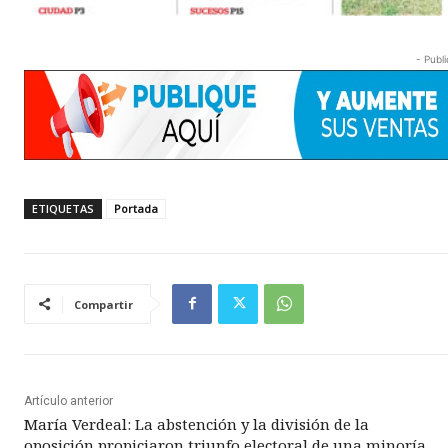
- Publi
ETIQUETAS
Portada
Compartir
Artículo anterior
María Verdeal: La abstención y la división de la
oposición propiciaron triunfo electoral de una minoría