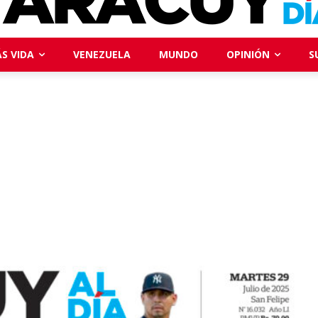
S VIDA
VENEZUELA
MUNDO
OPINIÓN
S