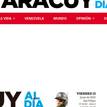
S VIDA
VENEZUELA
MUNDO
OPINIÓN
S