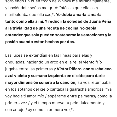
sorbiendo un buen trago de Whisky me miraba fijamente,
y haciéndole señas me gritó: “atácala que ella cae/
maribelenba que ella cae/”.
Yo debía amarla, amarla
tanto como ella a mi. Y reducir la soledad de Juana Peña
a la trivialidad de una receta de cocina. Yo debía
entender que solo pueden sostenerse las emociones y la
pasión cuando están hechas por dos.
Las luces se extendían en las líneas paralelas y
onduladas, haciendo un arco en el aire, el viento frío
jugaba entre las palmeras y
Víctor Piñero, con su chaleco
azul violeta y su mano izquierda en el oído para darle
mayor dimensión sonora a la canción,
su voz retumbaba
en los sótanos del cielo cantaba la guaracha amorosa: “Ya
voy hacía ti amor mío / espérame entre palmeras/ como la
primera vez / y el tiempo mueve tu pelo dulcemente y
con antojo / ay como la primera vez/”.