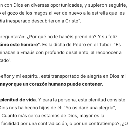
on con Dios en diversas oportunidades, y supieron seguirle,
 el gozo de los magos al ver de nuevo a la estrella que les
día inesperado descubrieron a Cristo”.
preguntarán: ¿Por qué no le habéis prendido? Y su feliz
cómo este hombre”
. Es la dicha de Pedro en el Tabor: ”Es
aminaban a Emaús con profundo desaliento, al reconocer a
tado”.
 Señor y mi espíritu, está transportado de alegría en Dios mi
la mayor que un corazón humano puede contener.
 plenitud de vida
. Y para la persona, esta plenitud consiste
Dios nos ha hecho hijos de él: “Yo os daré una alegría”,
r. Cuanto más cerca estamos de Dios, mayor es la
n facilidad por una contradicción, o por un contratiempo?, ¿O