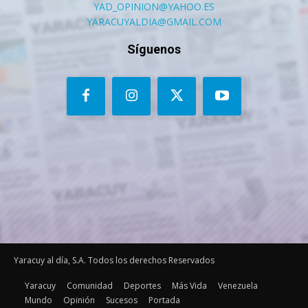
YAD_OPINION@YAHOO.ES
YARACUYALDIA@GMAIL.COM
Síguenos
Yaracuy al día, S.A. Todos los derechos Reservados
Yaracuy
Comunidad
Deportes
Más Vida
Venezuela
Mundo
Opinión
Sucesos
Portada