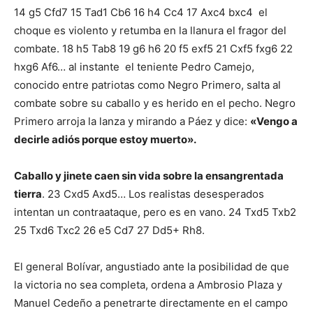
14 g5 Cfd7 15 Tad1 Cb6 16 h4 Cc4 17 Axc4 bxc4 el
choque es violento y retumba en la llanura el fragor del
combate. 18 h5 Tab8 19 g6 h6 20 f5 exf5 21 Cxf5 fxg6 22
hxg6 Af6… al instante el teniente Pedro Camejo,
conocido entre patriotas como Negro Primero, salta al
combate sobre su caballo y es herido en el pecho. Negro
Primero arroja la lanza y mirando a Páez y dice:
«Vengo a
decirle adiós porque estoy muerto».
Caballo y jinete caen sin vida sobre la ensangrentada
tierra
. 23 Cxd5 Axd5… Los realistas desesperados
intentan un contraataque, pero es en vano. 24 Txd5 Txb2
25 Txd6 Txc2 26 e5 Cd7 27 Dd5+ Rh8.
El general Bolívar, angustiado ante la posibilidad de que
la victoria no sea completa, ordena a Ambrosio Plaza y
Manuel Cedeño a penetrarte directamente en el campo