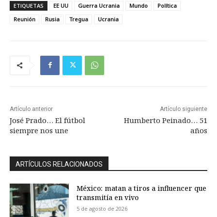
ETIQUETAS
EE UU
Guerra Ucrania
Mundo
Política
Reunión
Rusia
Tregua
Ucrania
Artículo anterior
Artículo siguiente
José Prado… El fútbol
Humberto Peinado… 51
siempre nos une
años
ARTÍCULOS RELACIONADOS
México: matan a tiros a influencer que
transmitía en vivo
5 de agosto de 2026