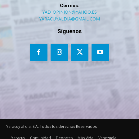
Correos:
YAD_OPINION@YAHOO.ES
YARACUYALDIA@GMAIL.COM
Síguenos
Yaracuy al día, S.A. Todos los derechos Reservados
Yaracuy
Comunidad
Deportes
Más Vida
Venezuela