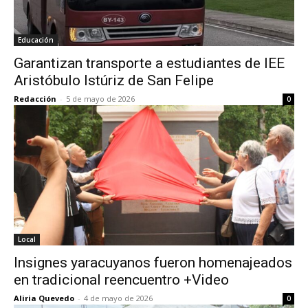
Educación
Garantizan transporte a estudiantes de IEE
Aristóbulo Istúriz de San Felipe
Redacción
-
5 de mayo de 2026
0
Local
Insignes yaracuyanos fueron homenajeados
en tradicional reencuentro +Video
Aliria Quevedo
-
4 de mayo de 2026
0