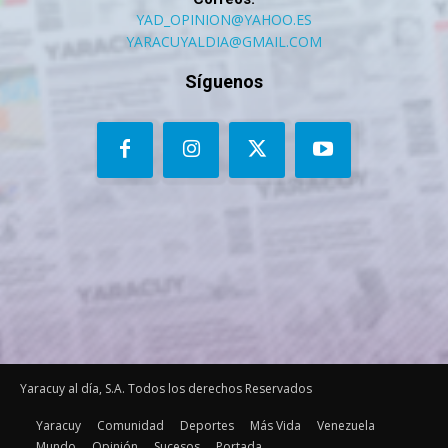
YAD_OPINION@YAHOO.ES
YARACUYALDIA@GMAIL.COM
Síguenos
Yaracuy al día, S.A. Todos los derechos Reservados
Yaracuy
Comunidad
Deportes
Más Vida
Venezuela
Mundo
Opinión
Sucesos
Portada