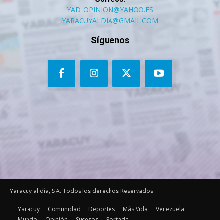
YAD_OPINION@YAHOO.ES
YARACUYALDIA@GMAIL.COM
Síguenos
Yaracuy al día, S.A. Todos los derechos Reservados
Yaracuy
Comunidad
Deportes
Más Vida
Venezuela
Mundo
Opinión
Sucesos
Portada