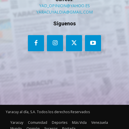
YAD_OPINION@YAHOO.ES
YARACUYALDIA@GMAIL.COM
Síguenos
Yaracuy al día, S.A. Todos los derechos Reservados
Yaracuy
Comunidad
Deportes
Más Vida
Venezuela
Mundo
Opinión
Sucesos
Portada