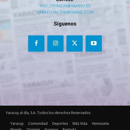
YAD_OPINION@YAHOO.ES
YARACUYALDIA@GMAIL.COM
Síguenos
Yaracuy al día, S.A. Todos los derechos Reservados
Yaracuy
Comunidad
Deportes
Más Vida
Venezuela
Mundo
Opinión
Sucesos
Portada