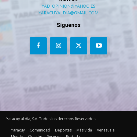
YAD_OPINION@YAHOO.ES
YARACUYALDIA@GMAIL.COM
Síguenos
Yaracuy al día, S.A. Todos los derechos Reservados
Yaracuy
Comunidad
Deportes
Más Vida
Venezuela
Mundo
Opinión
Sucesos
Portada