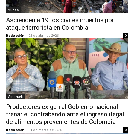
Mundo
Ascienden a 19 los civiles muertos por
ataque terrorista en Colombia
Redacción
-
26 de abril de 2026
0
Venezuela
Productores exigen al Gobierno nacional
frenar el contrabando ante el ingreso ilegal
de alimentos provenientes de Colombia
Redacción
-
31 de marzo de 2026
0