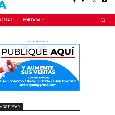
UCESOS
PORTADA
- Advertisment -
MOST READ