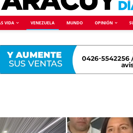
S VIDA
VENEZUELA
MUNDO
OPINIÓN
S