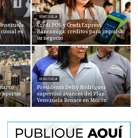
VENEZUELA
Venezuela,
Credi POS y Credi Express
acional es
Bancamiga: créditos para impulsar
tu negocio
VENEZUELA
 marco
Presidenta Delcy Rodríguez
e aportar
supervisó avances del Plan
Venezuela Renace en Morón