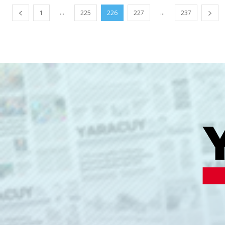
...
...
1
225
226
227
237