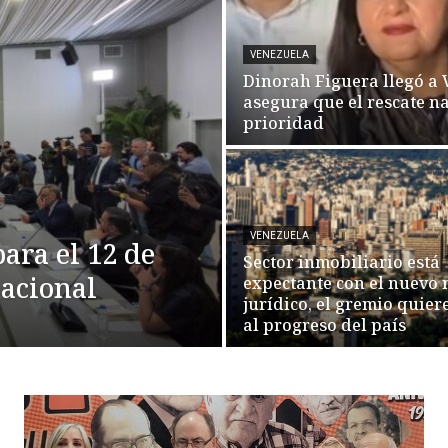
VENEZUELA
Dinorah Figuera llegó a 
asegura que el rescate n
prioridad
VENEZUELA
ara el 12 de
Sector inmobiliario está
nacional
expectante con el nuevo
jurídico, el gremio quier
al progreso del país